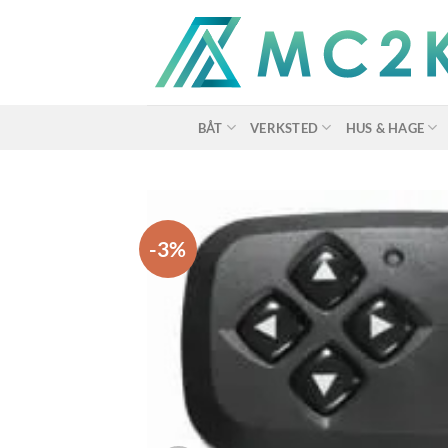
Skip
to
content
BÅT
VERKSTED
HUS & HAGE
-3%