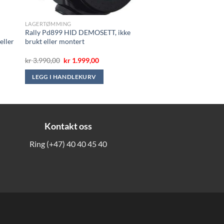
LAGERTØMMING
Rally Pd899 HID DEMOSETT, ikke
eller
brukt eller montert
e
Opprinnelig
Nåværende
kr
3.990,00
kr
1.999,00
pris
pris
var:
er:
LEGG I HANDLEKURV
.
kr 3.990,00.
kr 1.999,00.
Kontakt oss
Ring
(+47) 40 40 45 40