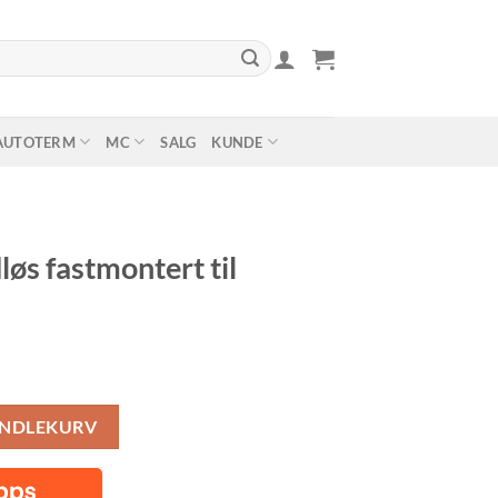
AUTOTERM
MC
SALG
KUNDE
løs fastmontert til
lig
Nåværende
pris
il lyskaster antall
er:
ANDLEKURV
.
kr 739,00.