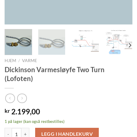
HJEM
/
VARME
Dickinson Varmesløyfe Two Turn
(Lofoten)
2.199,00
kr
1 på lager (kan også restbestilles)
Dickinson Varmesløyfe Two Turn (Lofoten) antall
LEGG I HANDLEKURV