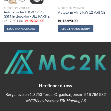
AUTOTERM VARMER
AUTOTERM VARMER
Autoterm Air 8 KW 12 Volt
Autoterm Air 8 KW 12 Volt CE
GSM hyttepakke FULL PAKKE
Opprinnelig
Nåværende
kr
17.501,00
kr
15.321,00
kr
12.490,00
pris
pris
var:
er:
LEGG I HANDLEKURV
LEGG I HANDLEKURV
kr 17.501,00.
kr 15.321,00.
Her finner du oss
Berganeveien 1, 3753 Tørdal Organisasjonsnr: 818 786 832
MC2K.no drives av TBL Holding AS