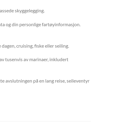
passede skyggelegging.
ata og din personlige fartøyinformasjon.
gen, cruising, fiske eller seiling.
av tusenvis av marinaer, inkludert
 avslutningen på en lang reise, seileventyr