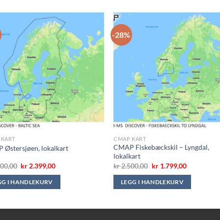
-28%
 KART
CMAP KART
CMAP Fiskebæckskil – Lyngdal,
Østersjøen, lokalkart
lokalkart
Opprinnelig
Nåværende
Opprinnelig
Nåværend
00,00
kr
2.399,00
kr
2.500,00
kr
1.799,00
pris
pris
pris
pris
var:
er:
var:
er:
GG I HANDLEKURV
LEGG I HANDLEKURV
kr 2.500,00.
kr 2.399,00.
kr 2.500,00.
kr 1.799,00