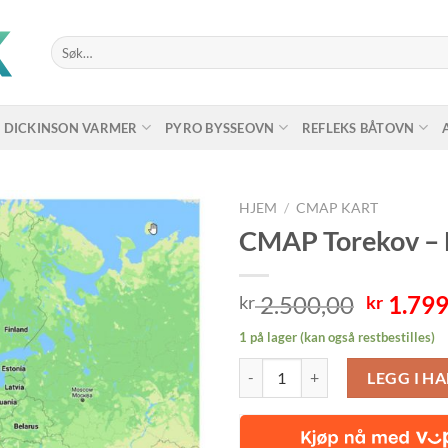
Søk
etter:
DICKINSON VARMER
PYRO BYSSEOVN
REFLEKS BÅTOVN
HJEM
/
CMAP KART
CMAP Torekov – L
Opprin
2.500,00
1.799
kr
kr
pris
1 på lager (kan også restbestilles)
var:
CMAP Torekov - Larvik, lokalkart 
kr 2.50
LEGG I H