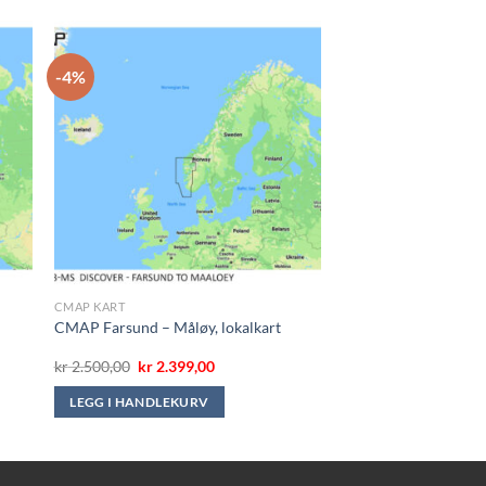
-4%
CMAP KART
CMAP Farsund – Måløy, lokalkart
e
Opprinnelig
Nåværende
kr
2.500,00
kr
2.399,00
pris
pris
var:
er:
LEGG I HANDLEKURV
.
kr 2.500,00.
kr 2.399,00.