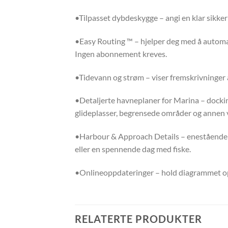
•Tilpasset dybdeskygge – angi en klar sikker
•Easy Routing ™ – hjelper deg med å automati
Ingen abonnement kreves.
•Tidevann og strøm – viser fremskrivninger a
•Detaljerte havneplaner for Marina – docking
glideplasser, begrensede områder og annen v
•Harbour & Approach Details – enestående de
eller en spennende dag med fiske.
•Onlineoppdateringer – hold diagrammet op
RELATERTE PRODUKTER