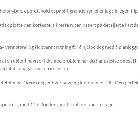
hetsdybde, oppretthold et papirlignende syn eller lag din egen til
sk plotte den korteste, sikreste ruten basert på detaljerte kartd
v vannstand og tidevannsretning for å hjelpe deg med å planlegge da
 i en ukjent havn er ikke noe problem når du har presise oppsett 
erdifull navigasjonsinformasjon.
taljnivå. Nærm deg enhver havn og innløp med tillit. Den perfekte
pdatert, med 12 måneders gratis onlineoppdateringer.