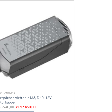
SELVARMER
rspächer Airtronic M3, D4R, 12V
tbl.kappe
Opprinnelig
Nåværende
8.940,00
kr
17.450,00
pris
pris