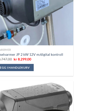
TVARMER
selvarmer JP 2 kW 12V m/digital kontroll
Opprinnelig
Nåværende
.747,00
kr
8.299,00
pris
pris
var:
er:
LEGG I HANDLEKURV
kr 8.747,00.
kr 8.299,00.