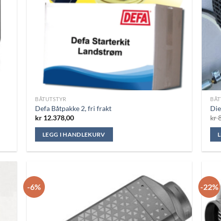
BÅTUTSTYR
BÅ
Defa Båtpakke 2, fri frakt
Die
kr
12.378,00
kr
8
LEGG I HANDLEKURV
-6%
-22%