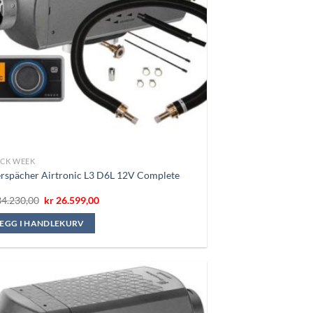
CK WEEK
rspächer Airtronic L3 D6L 12V Complete
Opprinnelig
Nåværende
4.230,00
kr
26.599,00
pris
pris
var:
er:
LEGG I HANDLEKURV
kr 34.230,00.
kr 26.599,00.