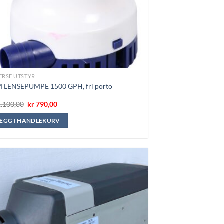
ERSE UTSTYR
 LENSEPUMPE 1500 GPH, fri porto
Opprinnelig
Nåværende
.100,00
kr
790,00
pris
pris
var:
er:
LEGG I HANDLEKURV
kr 1.100,00.
kr 790,00.