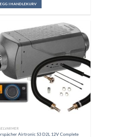
var:
er:
LEGG I HANDLEKURV
kr 18.940,00.
kr 17.450,00.
SELVARMER
rspächer Airtronic S3 D2L 12V Complete