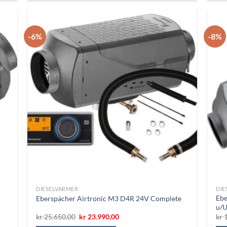
-6%
-8%
DIESELVARMER
DIE
Ebe
Eberspächer Airtronic M3 D4R 24V Complete
u/U
Opprinnelig
Nåværende
kr
25.650,00
kr
23.990,00
kr
1
pris
pris