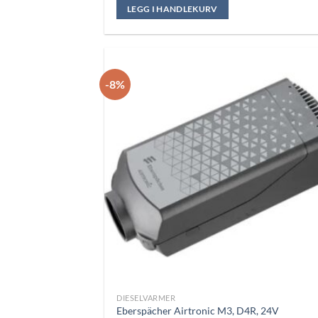
var:
er:
LEGG I HANDLEKURV
kr 23.250,00.
kr 22.000,00.
-8%
DIESELVARMER
Eberspächer Airtronic M3, D4R, 24V