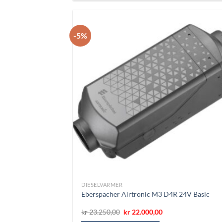
-5%
DIESELVARMER
Eberspächer Airtronic M3 D4R 24V Basic
Opprinnelig
Nåværende
kr
23.250,00
kr
22.000,00
pris
pris