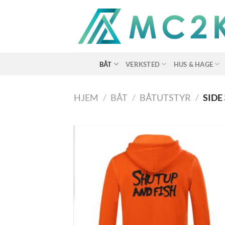
Skip
to
content
BÅT
VERKSTED
HUS & HAGE
HJEM
/
BÅT
/
BÅTUTSTYR
/
SIDE 