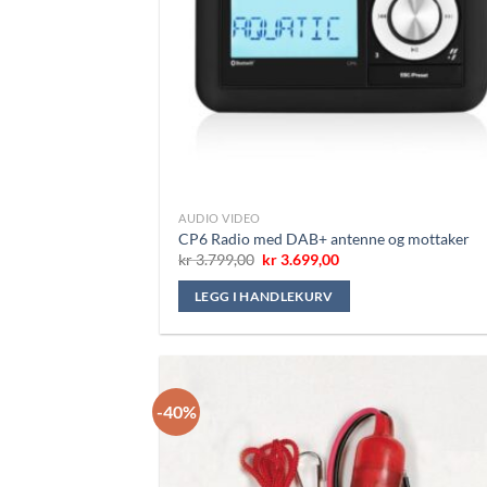
AUDIO VIDEO
CP6 Radio med DAB+ antenne og mottaker
Opprinnelig
Nåværende
kr
3.799,00
kr
3.699,00
pris
pris
var:
er:
LEGG I HANDLEKURV
kr 3.799,00.
kr 3.699,00.
-40%