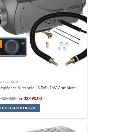
SELVARMER
rspächer Airtronic L3 D6L 24V Complete
Opprinnelig
Nåværende
4.230,00
kr
32.490,00
pris
pris
var:
er:
LEGG I HANDLEKURV
kr 34.230,00.
kr 32.490,00.