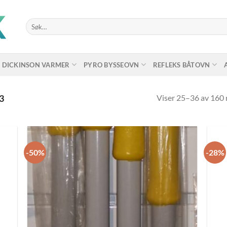
Søk
etter:
DICKINSON VARMER
PYRO BYSSEOVN
REFLEKS BÅTOVN
Viser 25–36 av 160 
3
-50%
-28%