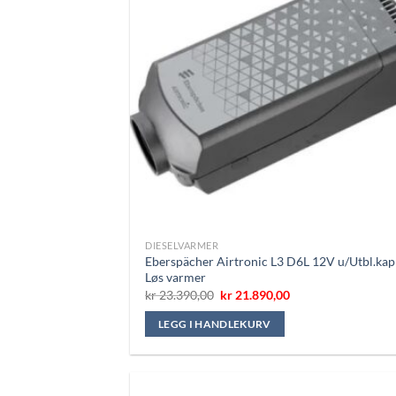
DIESELVARMER
Eberspächer Airtronic L3 D6L 12V u/Utbl.ka
Løs varmer
Opprinnelig
Nåværende
kr
23.390,00
kr
21.890,00
pris
pris
var:
er:
LEGG I HANDLEKURV
kr 23.390,00.
kr 21.890,00.