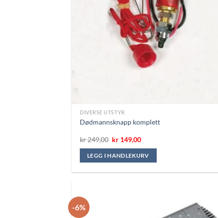
DIVERSE UTSTYR
Dødmannsknapp komplett
Opprinnelig
Nåværende
kr
249,00
kr
149,00
pris
pris
var:
er:
LEGG I HANDLEKURV
kr 249,00.
kr 149,00.
-6%