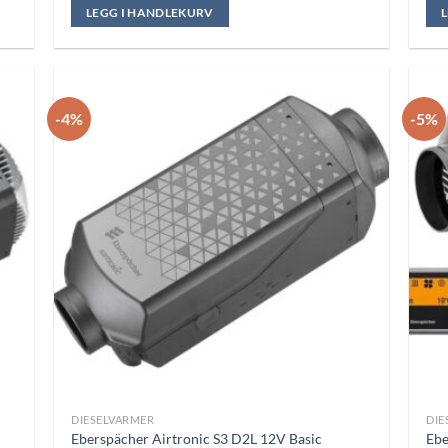
var:
er:
LEGG I HANDLEKURV
kr 25.650,00.
kr 23.990,00.
-4%
-5%
DIESELVARMER
DIE
Eberspächer Airtronic S3 D2L 12V Basic
Ebe