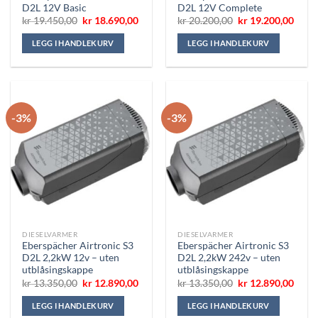
D2L 12V Basic
D2L 12V Complete
Opprinnelig
Nåværende
Opprinnelig
Nåvæ
kr
19.450,00
kr
18.690,00
kr
20.200,00
kr
19.200,00
pris
pris
pris
pris
var:
er:
var:
er:
LEGG I HANDLEKURV
LEGG I HANDLEKURV
kr 19.450,00.
kr 18.690,00.
kr 20.200,00.
kr 19
-3%
-3%
DIESELVARMER
DIESELVARMER
Eberspächer Airtronic S3
Eberspächer Airtronic S3
D2L 2,2kW 12v – uten
D2L 2,2kW 242v – uten
utblåsingskappe
utblåsingskappe
Opprinnelig
Nåværende
Opprinnelig
Nåvæ
kr
13.350,00
kr
12.890,00
kr
13.350,00
kr
12.890,00
pris
pris
pris
pris
var:
er:
var:
er:
LEGG I HANDLEKURV
LEGG I HANDLEKURV
kr 13.350,00.
kr 12.890,00.
kr 13.350,00.
kr 12