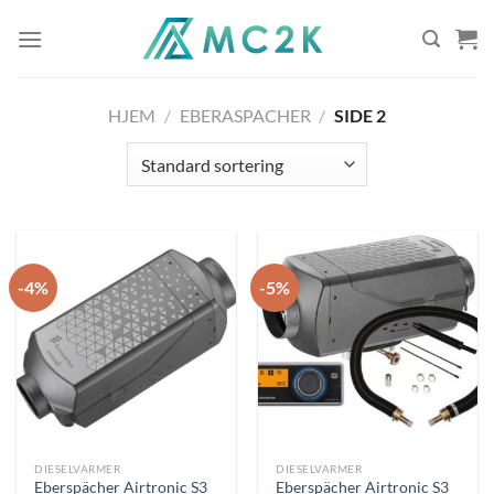
Skip
to
content
HJEM
/
EBERASPACHER
/
SIDE 2
-4%
-5%
DIESELVARMER
DIESELVARMER
Eberspächer Airtronic S3
Eberspächer Airtronic S3