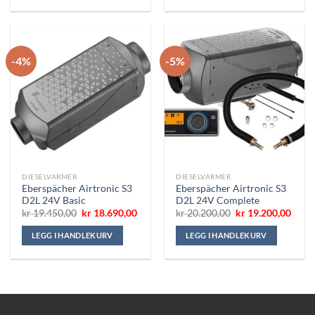
-4%
-5%
DIESELVARMER
DIESELVARMER
Eberspächer Airtronic S3
Eberspächer Airtronic S3
D2L 24V Basic
D2L 24V Complete
Opprinnelig
Nåværende
Opprinnelig
Nåvæ
kr
19.450,00
kr
18.690,00
kr
20.200,00
kr
19.200,00
pris
pris
pris
pris
var:
er:
var:
er:
LEGG I HANDLEKURV
LEGG I HANDLEKURV
kr 19.450,00.
kr 18.690,00.
kr 20.200,00.
kr 19