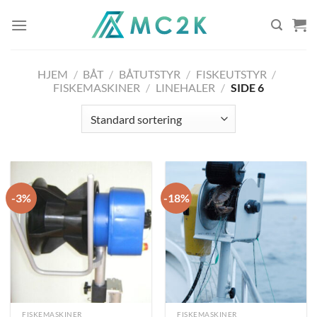
Skip
to
content
HJEM
/
BÅT
/
BÅTUTSTYR
/
FISKEUTSTYR
/
FISKEMASKINER
/
LINEHALER
/
SIDE 6
-3%
-18%
FISKEMASKINER
FISKEMASKINER