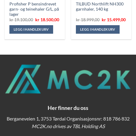
Profisher P bensindrevet
TILBUD Northlift NH300
garn- og teinehaler G/L, på
garnhaler, 140 kg
lager
Opprinnelig
Nåværende
Opprinnelig
Nåvæ
kr
19.100,00
kr
18.500,00
kr
18.999,00
kr
15.499,00
pris
pris
pris
pris
var:
er:
var:
er:
LEGG I HANDLEKURV
LEGG I HANDLEKURV
kr 19.100,00.
kr 18.500,00.
kr 18.999,00.
kr 15
Her finner du oss
Berganeveien 1, 3753 Tørdal Organisasjonsnr: 818 786 832
MC2K.no drives av TBL Holding AS